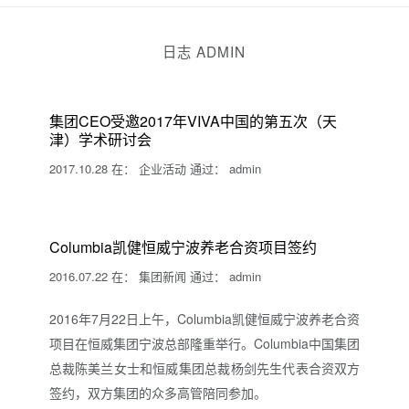
日志 ADMIN
集团CEO受邀2017年VIVA中国的第五次（天
津）学术研讨会
2017.10.28
在：
企业活动
通过：
admin
Columbia凯健恒威宁波养老合资项目签约
2016.07.22
在：
集团新闻
通过：
admin
2016年7月22日上午，Columbia凯健恒威宁波养老合资
项目在恒威集团宁波总部隆重举行。Columbia中国集团
总裁陈美兰女士和恒威集团总裁杨剑先生代表合资双方
签约，双方集团的众多高管陪同参加。