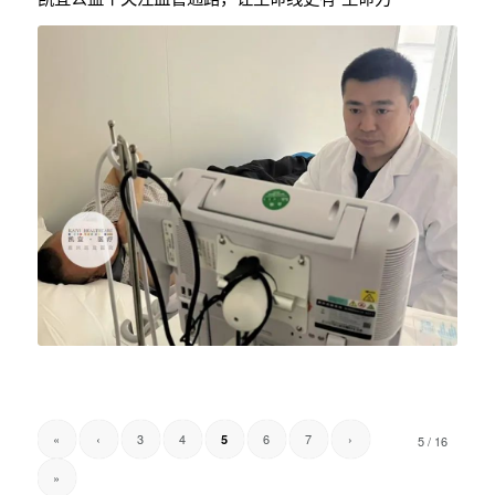
«
‹
3
4
6
7
›
5
5 / 16
»