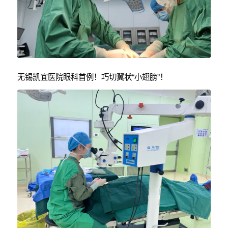
无锡凯宜医院眼科首例！巧切翼状“小翅膀”！