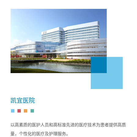
凯宜医院
以高素质的医护人员和高标准先进的医疗技术为患者提供高质
量，个性化的医疗及护理服务。