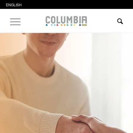
ENGLISH